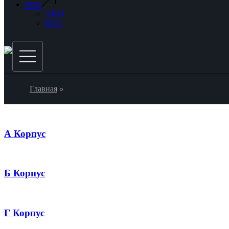
RUS
ARM
ENG
Главная
А Корпус
Б Корпус
Г Корпус