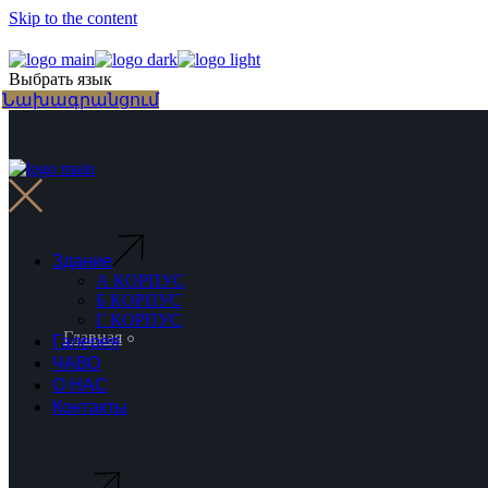
Skip to the content
Выбрать язык
Նախագրանցում
Здание
А КОРПУС
Б КОРПУС
Г КОРПУС
Главная
Галерея
ЧАВО
О НАС
Контакты