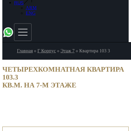
RUS
ARM
ENG
Главная
Г Корпус
Этаж 7
Квартира 103 3
ЧЕТЫРЕХКОМНАТНАЯ КВАРТИРА
103.3
КВ.М. НА 7-М ЭТАЖЕ