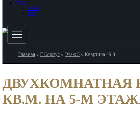
RUS
ARM
ENG
Главная
Г Корпус
Этаж 5
Квартира 49 8
ДВУХКОМНАТНАЯ К
КВ.М. НА 5-М ЭТАЖ