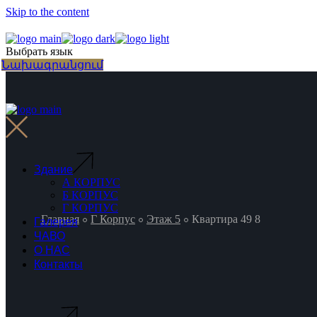
Skip to the content
Выбрать язык
Նախագրանցում
Здание
А КОРПУС
Б КОРПУС
Г КОРПУС
Главная
Г Корпус
Этаж 5
Квартира 49 8
Галерея
ЧАВО
О НАС
Контакты