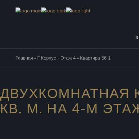
Skip
to
the
content
З
Главная
Г Корпус
Этаж 4
Квартира 56 1
ДВУХКОМНАТНАЯ К
КВ. М. НА 4-М ЭТА