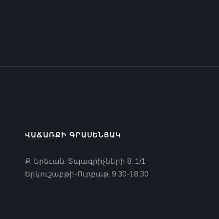
ՎԱՃԱՌՔԻ ԳՐԱՍԵՆՅԱԿ
Ք. Երեւան, Տպագրիչների 8, 1/1
Երկուշաբթի-Ուրբաթ, 9:30-18:30