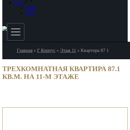
RUS
ARM
ENG
Главная
Г Корпус
Этаж 11
Квартира 87 1
ТРЕХКОМНАТНАЯ КВАРТИРА 87.1
КВ.М. НА 11-М ЭТАЖЕ