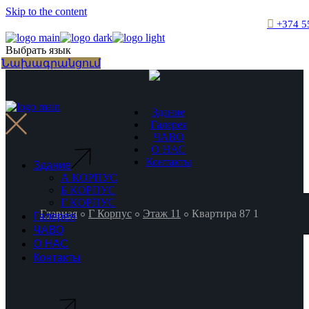
Skip to the content
+374 5
Выбрать язык
Նախագրանցում
Здание
Галерея
ЧАВО
О НАС
Контакты
Здание
А КОРПУС
Б КОРПУС
Г КОРПУС
Главная
Г Корпус
Этаж 11
Квартира 87 1
Галерея
ЧАВО
О НАС
Контакты