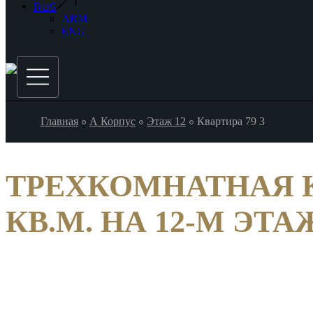
RUS
ARM
ENG
Главная
А Корпус
Этаж 12
Квартира 79 3
ТРЕХКОМНАТНАЯ К
КВ.М. НА 12-М ЭТА