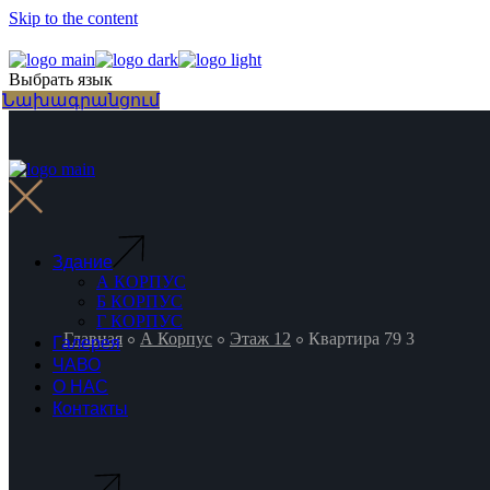
Skip to the content
Выбрать язык
Նախագրանցում
Здание
А КОРПУС
Б КОРПУС
Г КОРПУС
Главная
А Корпус
Этаж 12
Квартира 79 3
Галерея
ЧАВО
О НАС
Контакты