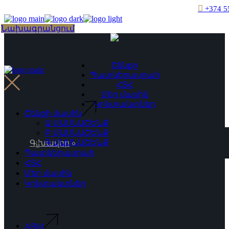
Skip
+374 5
to
the
Choose
Նախագրանցում
content
a
language
Շենքը
Պատկերասրահ
ՀՏՀ
Մեր մասին
Կոնտակտներ
Շենքի մասին
Ա ՄԱՍՆԱՇԵՆՔ
Բ ՄԱՍՆԱՇԵՆՔ
Գ ՄԱՍՆԱՇԵՆՔ
Գլխավոր
Պատկերասրահ
ՀՏՀ
Մեր մասին
Կոնտակտներ
ARM