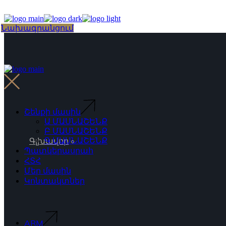
Skip
to
the
Choose
Նախագրանցում
content
a
language
Շենքի մասին
Ա ՄԱՍՆԱՇԵՆՔ
Բ ՄԱՍՆԱՇԵՆՔ
Գ ՄԱՍՆԱՇԵՆՔ
Գլխավոր
Պատկերասրահ
ՀՏՀ
Մեր մասին
Կոնտակտներ
ARM