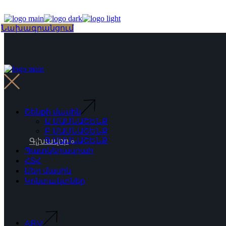
Skip
to
the
Choose
Նախագրանցում
content
a
language
Շենքի մասին
Ա ՄԱՍՆԱՇԵՆՔ
Բ ՄԱՍՆԱՇԵՆՔ
Գ ՄԱՍՆԱՇԵՆՔ
Գլխավոր
Պատկերասրահ
ՀՏՀ
Մեր մասին
Կոնտակտներ
ARM