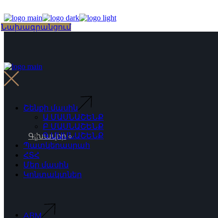
Skip
to
the
Choose
Նախագրանցում
content
a
language
Շենքի մասին
Ա ՄԱՍՆԱՇԵՆՔ
Բ ՄԱՍՆԱՇԵՆՔ
Գ ՄԱՍՆԱՇԵՆՔ
Գլխավոր
Պատկերասրահ
ՀՏՀ
Մեր մասին
Կոնտակտներ
ARM