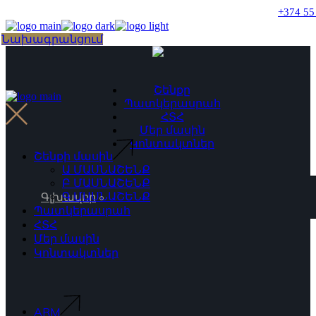
Skip
+374 55
to
the
Choose
Նախագրանցում
content
a
language
Շենքը
Պատկերասրահ
ՀՏՀ
Մեր մասին
Կոնտակտներ
Շենքի մասին
Ա ՄԱՍՆԱՇԵՆՔ
Բ ՄԱՍՆԱՇԵՆՔ
Գ ՄԱՍՆԱՇԵՆՔ
Գլխավոր
Պատկերասրահ
ՀՏՀ
Մեր մասին
Կոնտակտներ
ARM