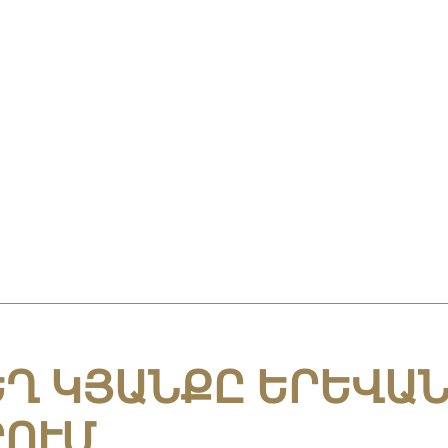
ԵՂ ԿՅԱՆՔԸ ԵՐԵՎԱ
ՐՈՒՄ