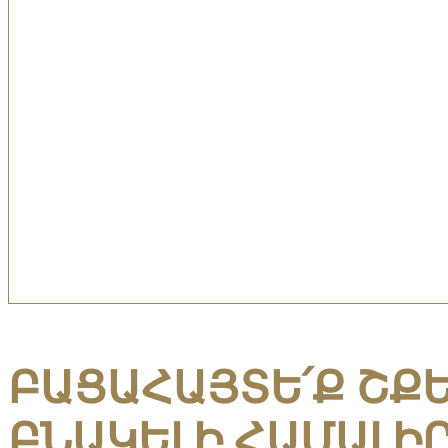
ԲԱՑԱՀԱՅՏԵ՛Ք ՇՔ
ԲՆԱԿԵԼԻ ՀԱՄԱԼԻ