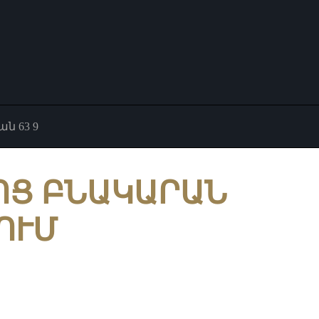
ն 63 9
ՈՑ ԲՆԱԿԱՐԱՆ
ԿՈՒՄ