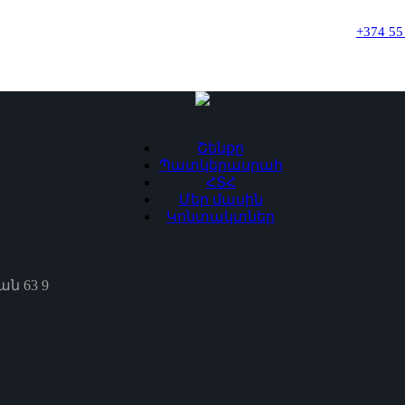
+374 55
Շենքը
Պատկերասրահ
ՀՏՀ
Մեր մասին
Կոնտակտներ
ն 63 9