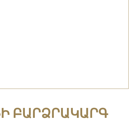
ՆԻ ԲԱՐՁՐԱԿԱՐԳ