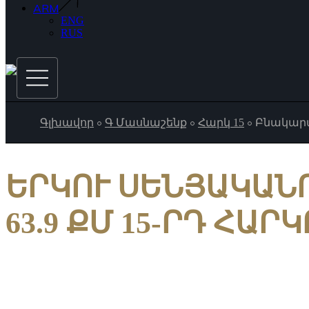
ARM
ENG
RUS
Գլխավոր
Գ Մասնաշենք
Հարկ 15
Բնակարա
ԵՐԿՈՒ ՍԵՆՅԱԿԱՆ
63.9 ՔՄ 15-ՐԴ ՀԱՐ