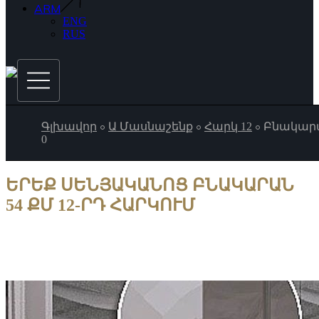
ARM
ENG
RUS
Գլխավոր
Ա Մասնաշենք
Հարկ 12
Բնակարա
0
ԵՐԵՔ ՍԵՆՅԱԿԱՆՈՑ ԲՆԱԿԱՐԱՆ
54 ՔՄ 12-ՐԴ ՀԱՐԿՈՒՄ