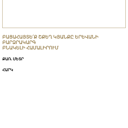
ԲԱՑԱՀԱՅՏԵ՛Ք ՇՔԵՂ ԿՅԱՆՔԸ ԵՐԵՎԱՆԻ
ԲԱՐՁՐԱԿԱՐԳ
ԲՆԱԿԵԼԻ ՀԱՄԱԼԻՐՈՒՄ
ՔԱՌ․ ՄԵՏՐ
ՀԱՐԿ