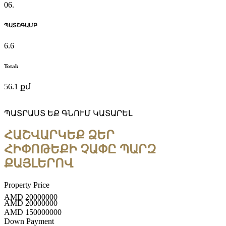
06.
ՊԱՏՇԳԱՄԲ
6.6
Total:
56.1 քմ
ՊԱՏՐԱՍՏ ԵՔ ԳՆՈՒՄ ԿԱՏԱՐԵԼ
ՀԱՇՎԱՐԿԵՔ ՁԵՐ
ՀԻՓՈԹԵՔԻ ՉԱՓԸ ՊԱՐԶ
ՔԱՅԼԵՐՈՎ
Property Price
AMD
20000000
AMD
20000000
AMD
150000000
Down Payment