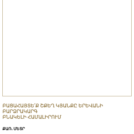
ԲԱՑԱՀԱՅՏԵ՛Ք ՇՔԵՂ ԿՅԱՆՔԸ ԵՐԵՎԱՆԻ
ԲԱՐՁՐԱԿԱՐԳ
ԲՆԱԿԵԼԻ ՀԱՄԱԼԻՐՈՒՄ
ՔԱՌ․ ՄԵՏՐ