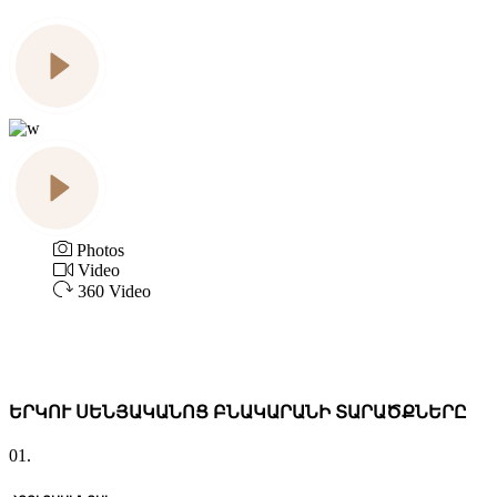
Photos
Video
360 Video
ԵՐԿՈՒ ՍԵՆՅԱԿԱՆՈՑ ԲՆԱԿԱՐԱՆԻ ՏԱՐԱԾՔՆԵՐԸ
01.